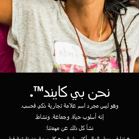
نحن بي كايند™.
وهو ليس مجرد اسم علامة تجارية ذكي فحسب.
إنه أسلوب حياة. وجماعة. ونشاط.
نشأ كل ذلك عن مهمتنا:
رغبتنا في جعل العالم أكثر طيبة، مع كل وجبة خفيفة ثمة فعل.